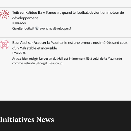
Teib
sur
Kalidou Ba « Kanou » : quand le football devient un moteur de
développement
11 juin 2026
Qu'elle football
avons ns développer.?
Bass Abal
sur
Accuser la Mauritanie est une erreur : nos intérêts sont ceux
d’un Mali stable et indivisible
1 mai 2026
Article bien rédigé. Le destin du Mali est intimement lié à celui de la Mauritanie
comme celui du Sénégal. Beaucoup…
Initiatives News