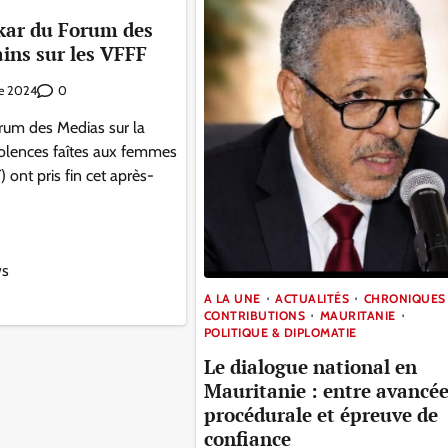
kar du Forum des
ains sur les VFFF
0
e 2024
rum des Medias sur la
violences faîtes aux femmes
) ont pris fin cet après-
ws
A LA UNE
ACTUALITÉS
CHRONIQUES
CONTRIBUTIONS
MAURITANIE
POLITIQUE & DIPLOMATIE
Le dialogue national en
Mauritanie : entre avancé
procédurale et épreuve de
confiance