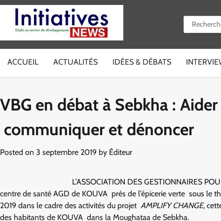
Skip
to
Rechercher 
content
ACCUEIL
ACTUALITÉS
IDÉES & DÉBATS
INTERVI
VBG en débat à Sebkha : Aider l
communiquer et dénoncer
Posted on
3 septembre 2019
by
Éditeur
L’ASSOCIATION DES GESTIONNAIRES POU
centre de santé AGD de KOUVA prés de l’épicerie verte sous le thè
2019 dans le cadre des activités du projet
AMPLIFY CHANGE
, cet
des habitants de KOUVA dans la Moughataa de Sebkha.