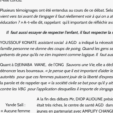
t-elle conclu.
Plusieurs témoignages ont été entendus au cours de ce débat. Se
vient vers toi avant de t’engager il faut réellement voir à qui on a
éducation ? »
A-t-elle dit, rappelant qu’il important de réfléchir a
Il faut aussi essayer de respecter l’enfant, il faut respecter la 
YOUSSOUF KONATE
assistant social à
AGD a indiqué la nécessit
famille personne ne donne des coups de poing. Quand les gens se d
présents de peur qu’ils ne s’en inspirent comme logique. Il faut aussi
Quant à DJEINABA WANE, de l’ONG
Sauvons une Vie
, elle a d
dénoncer leurs bourreaux
. « Je pense que il est important d’aide
autorités pour que ces femmes puissent jouir de la liberté d’expres
la parole et de rappeler que
« la société civile se bat pour qu’il y a
contre les VBG pour l’application desquelles il importe de s’engage
A la fin des débats Mr, DIOP ALIOUNE présid
Yande Sall :
était très riches, le centre de santé AGD dan
« Aucune femme
jeunes en partenariat avec AMPLIFY CHANGE 