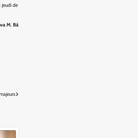
 jeudi de
wa M. Bâ
 majeurs