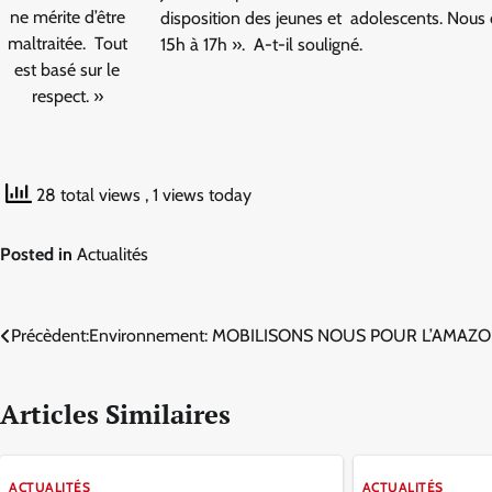
ne mérite d’être
disposition des jeunes et adolescents. Nou
maltraitée. Tout
15h à 17h ». A-t-il souligné.
est basé sur le
respect. »
28 total views
, 1 views today
Posted in
Actualités
Navigation
Précèdent:
Environnement: MOBILISONS NOUS POUR L’AMAZO
de
Articles Similaires
l’article
ACTUALITÉS
ACTUALITÉS