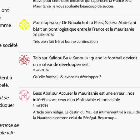
Bravo pour cette belle initiative qui rapproche la France et la
Mauritanie. Je vous souhaite beaucoup de succès.
 ont
a
Moustapha
sur
De Nouakchott à Paris, Sakera Abdellahi
comme
bâtit un pont logistique entre la France et la Mauritanie
20 juillet 2026
Très bien fait frérot bonne continuation
e société
Teib
sur
Kalidou Ba « Kanou » : quand le football devient
un moteur de développement
11 juin 2026
Qu'elle football
avons ns développer.?
tent à
pelé.
Bass Abal
sur
Accuser la Mauritanie est une erreur : nos
t se
intérêts sont ceux d’un Mali stable et indivisible
éduquer
1 mai 2026
Article bien rédigé. Le destin du Mali est intimement lié à celui de
la Mauritanie comme celui du Sénégal. Beaucoup…
 femme se
ble.»
A-