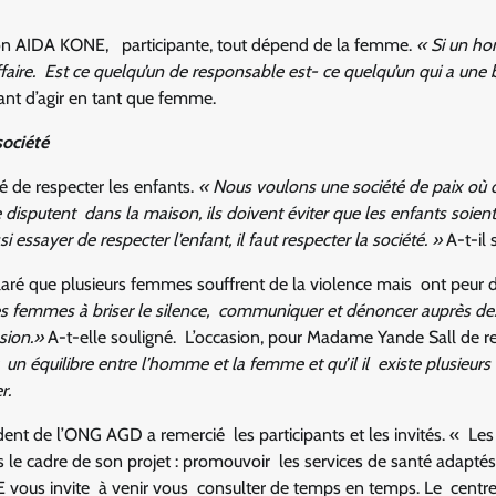
lon AIDA KONE, participante, tout dépend de la femme.
« Si un h
 affaire. Est ce quelqu’un de responsable est- ce quelqu’un qui a une
vant d’agir en tant que femme.
société
é de respecter les enfants.
« Nous voulons une société de paix où 
isputent dans la maison, ils doivent éviter que les enfants soient
 essayer de respecter l’enfant, il faut respecter la société. »
A-t-il 
éclaré que plusieurs femmes souffrent de la violence mais ont peur 
r les femmes à briser le silence, communiquer et dénoncer auprès de
sion.»
A-t-elle souligné. L’occasion, pour Madame Yande Sall de r
it un équilibre entre l’homme et la femme et qu’il il existe plusieurs 
r.
ent de l’ONG AGD a remercié les participants et les invités. « Les
s le cadre de son projet : promouvoir les services de santé adapté
vous invite à venir vous consulter de temps en temps. Le centre