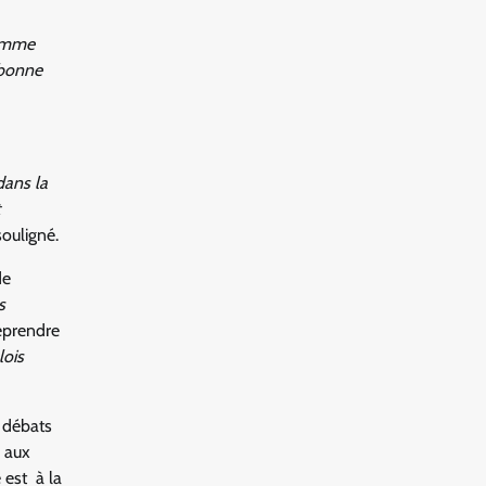
omme
 bonne
dans la
souligné.
de
s
eprendre
lois
 débats
s aux
 est à la