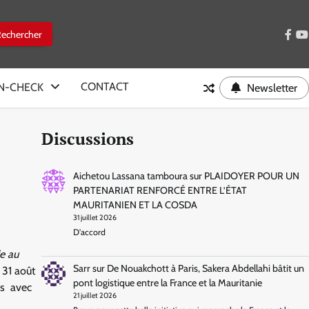
face
y
CONTACT
IN-CHECK
Newsletter
Discussions
Aichetou Lassana tamboura
sur
PLAIDOYER POUR UN
PARTENARIAT RENFORCÉ ENTRE L’ÉTAT
MAURITANIEN ET LA COSDA
31 juillet 2026
D'accord
ie au
Sarr
sur
De Nouakchott à Paris, Sakera Abdellahi bâtit un
 31 août
pont logistique entre la France et la Mauritanie
es avec
21 juillet 2026