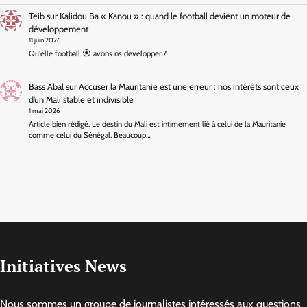
Teib
sur
Kalidou Ba « Kanou » : quand le football devient un moteur de
développement
11 juin 2026
Qu'elle football
avons ns développer.?
Bass Abal
sur
Accuser la Mauritanie est une erreur : nos intérêts sont ceux
d’un Mali stable et indivisible
1 mai 2026
Article bien rédigé. Le destin du Mali est intimement lié à celui de la Mauritanie
comme celui du Sénégal. Beaucoup…
Initiatives News
Nous sommes un groupe de journalistes intéressés aux questions