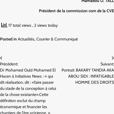
Mamadou O. TALL
Président de la commission com de la CVE
17 total views
, 2 views today
Posted in
Actualités
,
Courrier & Communiqué
Navigation
Précèdent:
Suivant:
de
Dr Mohamed Ould Mohamed El
Portrait: BAKARY TANDIA AKA
l’article
Hacen à Initiatives News : « qui
ABOU SIDI : INFATIGABLE
dit réalisation, dit : «faire passer
HOMME DES DROITS
du stade de la conception à celui
de la chose existante».Cette
définition exclut du champ
économique et financier les
chantiers de l’ère azizienne. »