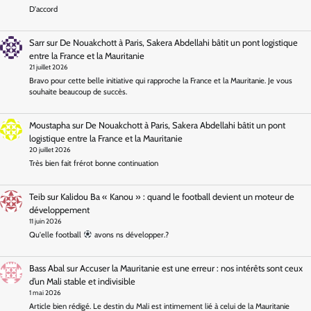
D'accord
Sarr
sur
De Nouakchott à Paris, Sakera Abdellahi bâtit un pont logistique
entre la France et la Mauritanie
21 juillet 2026
Bravo pour cette belle initiative qui rapproche la France et la Mauritanie. Je vous
souhaite beaucoup de succès.
Moustapha
sur
De Nouakchott à Paris, Sakera Abdellahi bâtit un pont
logistique entre la France et la Mauritanie
20 juillet 2026
Très bien fait frérot bonne continuation
Teib
sur
Kalidou Ba « Kanou » : quand le football devient un moteur de
développement
11 juin 2026
Qu'elle football
avons ns développer.?
Bass Abal
sur
Accuser la Mauritanie est une erreur : nos intérêts sont ceux
d’un Mali stable et indivisible
1 mai 2026
Article bien rédigé. Le destin du Mali est intimement lié à celui de la Mauritanie