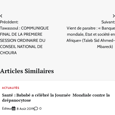
Navigation
Précèdent:
Suivant:
de
Tawassoul : COMMUNIQUE
Vient de paraitre : « Banque
l’article
FINAL DE LA PREMIERE
mondiale, Etat et société en
SESSION ORDINAIRE DU
Afrique» (Taleb Sid Ahmed-
CONSEIL NATIONAL DE
Mbareck)
CHOURA
Articles Similaires
ACTUALITÉS
Santé : Bababé a célébré la Journée Mondiale contre la
drépanocytose
Éditeur
0
8 Août 2019