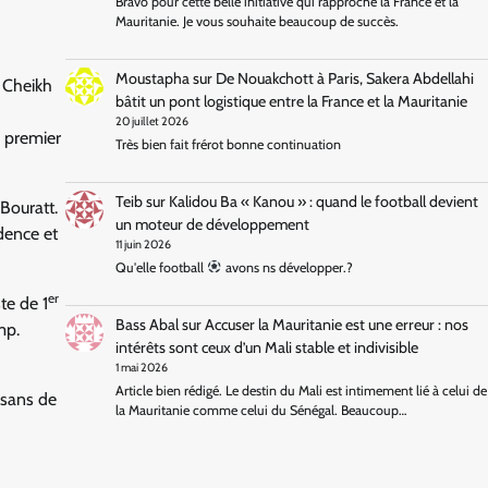
Bravo pour cette belle initiative qui rapproche la France et la
Mauritanie. Je vous souhaite beaucoup de succès.
Moustapha
sur
De Nouakchott à Paris, Sakera Abdellahi
 Cheikh
bâtit un pont logistique entre la France et la Mauritanie
20 juillet 2026
 premier
Très bien fait frérot bonne continuation
Teib
sur
Kalidou Ba « Kanou » : quand le football devient
Bouratt.
un moteur de développement
dence et
11 juin 2026
Qu'elle football
avons ns développer.?
er
te de 1
Bass Abal
sur
Accuser la Mauritanie est une erreur : nos
mp.
intérêts sont ceux d’un Mali stable et indivisible
1 mai 2026
Article bien rédigé. Le destin du Mali est intimement lié à celui de
isans de
la Mauritanie comme celui du Sénégal. Beaucoup…