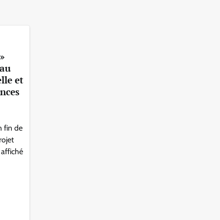
 »
 au
lle et
ances
 fin de
ojet
 affiché