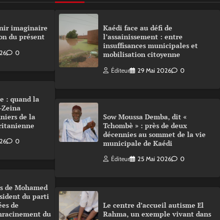
nir imaginaire
Kaédi face au défi de
on du présent
l’assainissement : entre
insuffisances municipales et
026
0
mobilisation citoyenne
Éditeur
29 Mai 2026
0
e : quand la
-Zeina
niers de la
Sow Moussa Demba, dit «
ritanienne
Tchombè » : près de deux
décennies au sommet de la vie
026
0
municipale de Kaédi
Éditeur
25 Mai 2026
0
urs de Mohamed
sident du parti
ées de
Le centre d’accueil autisme El
enracinement du
Rahma, un exemple vivant dans