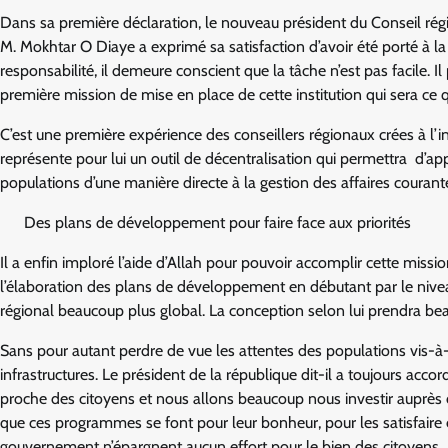
Dans sa première déclaration, le nouveau président du Conseil régi
M. Mokhtar O Diaye a exprimé sa satisfaction d’avoir été porté à la
responsabilité, il demeure conscient que la tâche n’est pas facile. Il
première mission de mise en place de cette institution qui sera ce qu
C’est une première expérience des conseillers régionaux crées à l’
représente pour lui un outil de décentralisation qui permettra d’app
populations d’une manière directe à la gestion des affaires courant
Des plans de développement pour faire face aux priorités
Il a enfin imploré l’aide d’Allah pour pouvoir accomplir cette missio
l’élaboration des plans de développement en débutant par le nive
régional beaucoup plus global. La conception selon lui prendra be
Sans pour autant perdre de vue les attentes des populations vis-à-
infrastructures. Le président de la république dit-il a toujours accord
proche des citoyens et nous allons beaucoup nous investir auprès de
que ces programmes se font pour leur bonheur, pour les satisfaire 
gouvernement n’épargnent aucun effort pour le bien des citoyens.