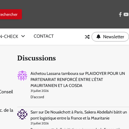
face
y
CONTACT
IN-CHECK
Newsletter
Discussions
Aichetou Lassana tamboura
sur
PLAIDOYER POUR UN
PARTENARIAT RENFORCÉ ENTRE L’ÉTAT
MAURITANIEN ET LA COSDA
Conseil
31 juillet 2026
D'accord
. de la
Sarr
sur
De Nouakchott à Paris, Sakera Abdellahi bâtit un
pont logistique entre la France et la Mauritanie
21 juillet 2026