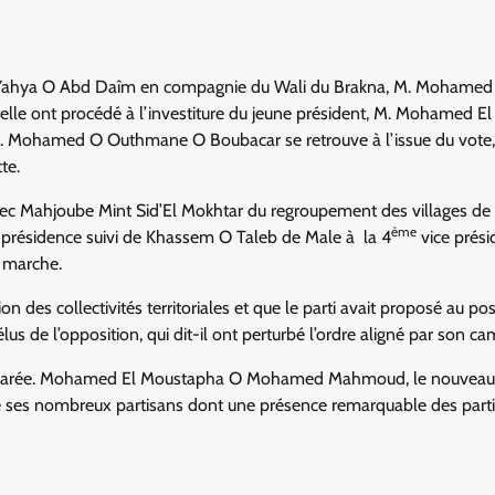
, M. Yahya O Abd Daîm en compagnie du Wali du Brakna, M. Mohamed
elle ont procédé à l’investiture du jeune président, M. Mohamed El
 Mohamed O Outhmane O Boubacar se retrouve à l’issue du vote,
te.
ec Mahjoube Mint Sid’El Mokhtar du regroupement des villages de 
ème
 présidence suivi de Khassem O Taleb de Male à la 4
vice prési
 marche.
n des collectivités territoriales et que le parti avait proposé au pos
élus de l’opposition, qui dit-il ont perturbé l’ordre aligné par son ca
emparée. Mohamed El Moustapha O Mohamed Mahmoud, le nouveau
 de ses nombreux partisans dont une présence remarquable des part