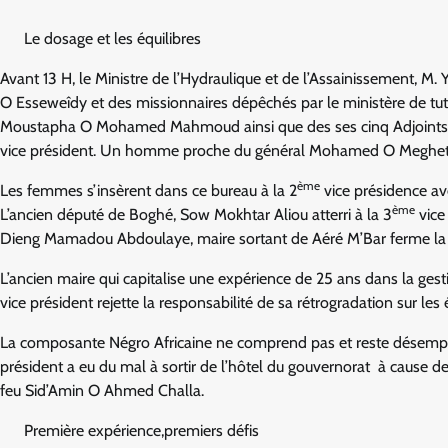
Le dosage et les équilibres
Avant 13 H, le Ministre de l’Hydraulique et de l’Assainissement
O Esseweîdy et des missionnaires dépêchés par le ministère de tut
Moustapha O Mohamed Mahmoud ainsi que des ses cinq Adjoints.
vice président. Un homme proche du général Mohamed O Meghet
ème
Les femmes s’insèrent dans ce bureau à la 2
vice présidence av
ème
L’ancien député de Boghé, Sow Mokhtar Aliou atterri à la 3
vice
Dieng Mamadou Abdoulaye, maire sortant de Aéré M’Bar ferme la
L’ancien maire qui capitalise une expérience de 25 ans dans la gestio
vice président rejette la responsabilité de sa rétrogradation sur les 
La composante Négro Africaine ne comprend pas et reste dés
président a eu du mal à sortir de l’hôtel du gouvernorat à cause
feu Sid’Amin O Ahmed Challa.
Première expérience,premiers défis