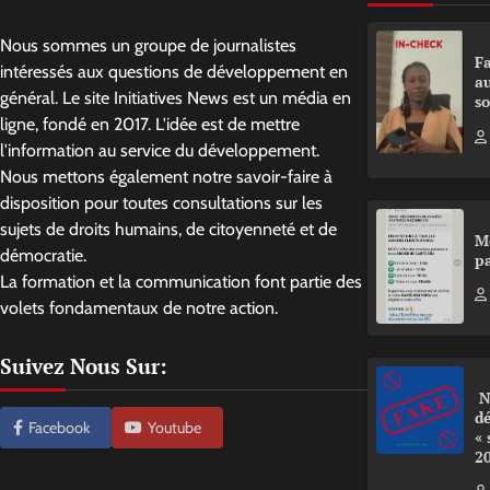
Nous sommes un groupe de journalistes
Fa
intéressés aux questions de développement en
a
général. Le site Initiatives News est un média en
so
ligne, fondé en 2017. L'idée est de mettre
l'information au service du développement.
Nous mettons également notre savoir-faire à
disposition pour toutes consultations sur les
sujets de droits humains, de citoyenneté et de
M
démocratie.
pa
La formation et la communication font partie des
volets fondamentaux de notre action.
Suivez Nous Sur:
N
d
Facebook
Youtube
«
2