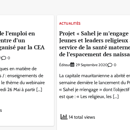
ACTUALITÉS
de l’emploi en
Projet « Sahel je m’engage
entre d’un
Jeunes et leaders religieux
ganisé par la CEA
service de la santé materne
de l’espacement des naiss
0
1
Éditeur
0
29 Septembre 2020
iques en matière de
s / : enseignements de
La capitale mauritanienne a abrité en
st le thème du webinaire
semaine dernière le lancement du Pr
edi 26 Mai à partir […]
« Sahel je m’engage » dont l’objectif
est que : « Les religieux, les […]
ws
14 total views