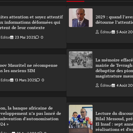
ites attention et soyez attentif
2029 : quand l’ave
ux informations déformées qui
détourne l’attenti
rtent de leur contexte
Éditeur
5 Août 2
Editor
23 Mai 2025
0
La mémoire effacé
oov Mauritel ne récompense
mairie de Tevragh
s les anciens SIM
débaptise des pion
magistrature mau
Editor
13 Mars 2025
0
Éditeur
4 Août 2
on, la banque africaine de
éveloppement n’a pas lancé de
Lecture du disco
 subvention d’autonomisation
Bilal Messoud, pré
024 »
El Insaf : sept ann
réalisations et d’