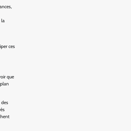
ances,
 la
iper ces
voir que
 plan
, des
rès
chent