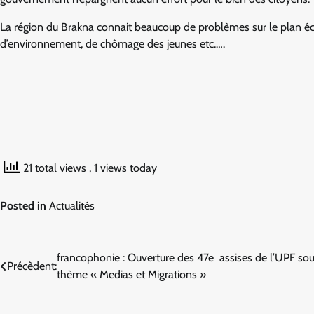
La région du Brakna connait beaucoup de problèmes sur le plan écono
d’environnement, de chômage des jeunes etc.….
21 total views
, 1 views today
Posted in
Actualités
Navigation
francophonie : Ouverture des 47e assises de l’UPF sou
Précèdent:
thème « Medias et Migrations »
de
l’article