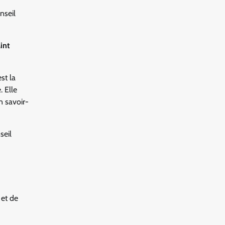
nseil
int
st la
. Elle
n savoir-
seil
 et de