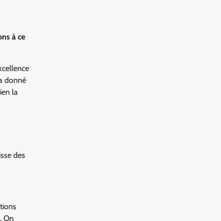
ons à ce
xcellence
 a donné
ien la
isse des
tions
e. On