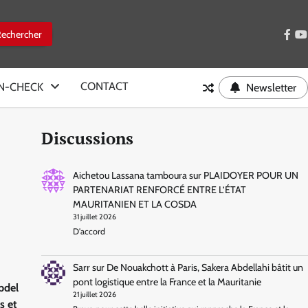
face
y
CONTACT
IN-CHECK
Newsletter
Discussions
Aichetou Lassana tamboura
sur
PLAIDOYER POUR UN
PARTENARIAT RENFORCÉ ENTRE L’ÉTAT
MAURITANIEN ET LA COSDA
31 juillet 2026
D'accord
Sarr
sur
De Nouakchott à Paris, Sakera Abdellahi bâtit un
pont logistique entre la France et la Mauritanie
bdel
21 juillet 2026
s et