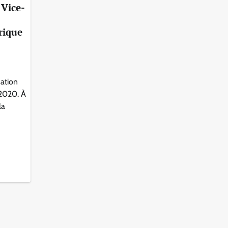
Vice-
rique
nation
 2020. À
la