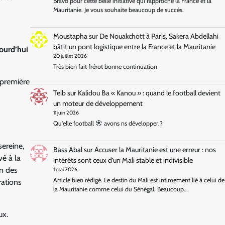
Bravo pour cette belle initiative qui rapproche la France et la
Mauritanie. Je vous souhaite beaucoup de succès.
Moustapha
sur
De Nouakchott à Paris, Sakera Abdellahi
bâtit un pont logistique entre la France et la Mauritanie
jourd’hui
20 juillet 2026
Très bien fait frérot bonne continuation
 première
Teib
sur
Kalidou Ba « Kanou » : quand le football devient
un moteur de développement
11 juin 2026
Qu'elle football
avons ns développer.?
sereine,
Bass Abal
sur
Accuser la Mauritanie est une erreur : nos
vé à la
intérêts sont ceux d’un Mali stable et indivisible
n des
1 mai 2026
Article bien rédigé. Le destin du Mali est intimement lié à celui de
rations
la Mauritanie comme celui du Sénégal. Beaucoup…
ux.