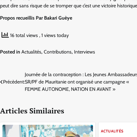
peut dire sans risque de se tromper que c’est une victoire historiqu
Propos recueillis Par Bakari Guèye
16 total views
, 1 views today
Posted in
Actualités
,
Contributions
,
Interviews
Navigation
Journée de la contraception : Les Jeunes Ambassadeur
Précèdent:
SR/PF de Mauritanie ont organisé une campagne «
de
FEMME AUTONOME, NATION EN AVANT »
l’article
Articles Similaires
ACTUALITÉS