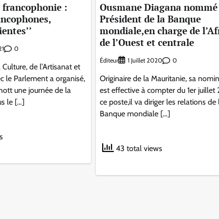
a francophonie :
Ousmane Diagana nommé 
ancophones,
Président de la Banque
ientes’’
mondiale,en charge de l’Af
de l’Ouest et centrale
0
21
Éditeur
0
1 Juillet 2020
 Culture, de l’Artisanat et
c le Parlement a organisé,
Originaire de la Mauritanie, sa nomi
ott une journée de la
est effective à compter du 1er juillet
s le […]
ce poste,il va diriger les relations de 
Banque mondiale […]
s
43 total views