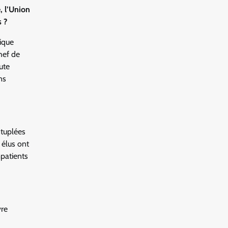
, l’Union
 ?
ique
hef de
ute
ns
ntuplées
 élus ont
mpatients
vre