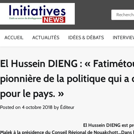
Skip
to
Rechercher 
content
ACCUEIL
ACTUALITÉS
IDÉES & DÉBATS
INTERVI
El Hussein DIENG : « Fatiméto
pionnière de la politique qui 
pour le pays. »
Posted on
4 octobre 2018
by
Éditeur
El Hussein DIENG est pré
Malek à la présidence du Conseil Régional de Nouakchott…Dans l’