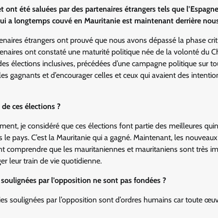
et ont été saluées par des partenaires étrangers tels que l’Espagne
qui a longtemps couvé en Mauritanie est maintenant derrière nous
tenaires étrangers ont prouvé que nous avons dépassé la phase crit
tenaires ont constaté une maturité politique née de la volonté du C
es élections inclusives, précédées d’une campagne politique sur to
ter les gagnants et d’encourager celles et ceux qui avaient des intentio
de ces élections ?
ment, je considéré que ces élections font partie des meilleures qui
s le pays. C’est la Mauritanie qui a gagné. Maintenant, les nouveaux
ent comprendre que les mauritaniennes et mauritaniens sont très i
er leur train de vie quotidienne.
soulignées par l’opposition ne sont pas fondées ?
ies soulignées par l’opposition sont d’ordres humains car toute œu