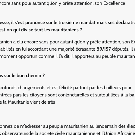
ncore sans pour autant qu’on y prête attention, son Excellence
esse, il s’est prononcé sur le troisième mandat mais ses déclarati
tion qui divise tant les mauritaniens ?
itanien a élu encore sans pour autant qu’on y prête attention, son E
bilités en lui accordant une majorité écrasante
89/157
députés. Il
au moment opportun comme il l’a dit, il apportera au peuple mauritan
s sur le bon chemin ?
rofonds changements et est félicité partout par les bailleurs pour
trées pars les citoyens sont conjoncturelles et surtout liées à la ba
e la Mauritanie vient de très
 donnez de m’adresser au peuple mauritanien au lendemain des élec
es observateursde la société civile mauritanienne et l’Union Africain