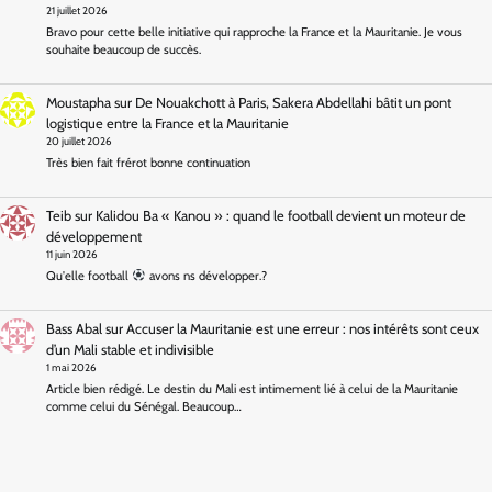
21 juillet 2026
Bravo pour cette belle initiative qui rapproche la France et la Mauritanie. Je vous
souhaite beaucoup de succès.
Moustapha
sur
De Nouakchott à Paris, Sakera Abdellahi bâtit un pont
logistique entre la France et la Mauritanie
20 juillet 2026
Très bien fait frérot bonne continuation
Teib
sur
Kalidou Ba « Kanou » : quand le football devient un moteur de
développement
11 juin 2026
Qu'elle football
avons ns développer.?
Bass Abal
sur
Accuser la Mauritanie est une erreur : nos intérêts sont ceux
d’un Mali stable et indivisible
1 mai 2026
Article bien rédigé. Le destin du Mali est intimement lié à celui de la Mauritanie
comme celui du Sénégal. Beaucoup…