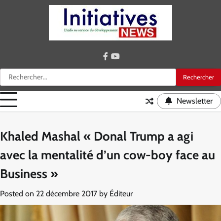
Skip
to
content
facebook
youtube
Rechercher :
Newsletter
Khaled Mashal « Donal Trump a agi
avec la mentalité d’un cow-boy face au
Business »
Posted on
22 décembre 2017
by
Éditeur