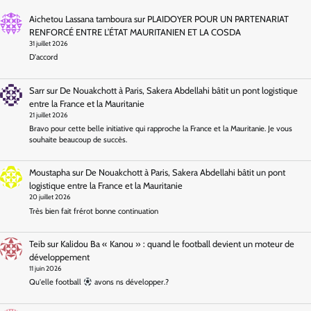
Aichetou Lassana tamboura
sur
PLAIDOYER POUR UN PARTENARIAT
RENFORCÉ ENTRE L’ÉTAT MAURITANIEN ET LA COSDA
31 juillet 2026
D'accord
Sarr
sur
De Nouakchott à Paris, Sakera Abdellahi bâtit un pont logistique
entre la France et la Mauritanie
21 juillet 2026
Bravo pour cette belle initiative qui rapproche la France et la Mauritanie. Je vous
souhaite beaucoup de succès.
Moustapha
sur
De Nouakchott à Paris, Sakera Abdellahi bâtit un pont
logistique entre la France et la Mauritanie
20 juillet 2026
Très bien fait frérot bonne continuation
Teib
sur
Kalidou Ba « Kanou » : quand le football devient un moteur de
développement
11 juin 2026
Qu'elle football
avons ns développer.?