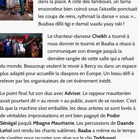
dans la place. À côté des tambours, un tama
ensorceleur bien coincé sous l’aisselle ponctuait
les coups de reins, rythmait la danse « sous »…
Buubaa dillii tigi e damal suudu yaay raki !
Le chanteur-danseur
Cheikh
a tourné à
nous donner le tournis et Baaba a réussi à
communiquer son énergie jusqu’à la
dernière rangée de cette salle qui a refusé
du monde. Beaucoup veulent le revoir à Bercy ou dans un espace
plus adapté pour accueillir la diaspora en Europe. Un beau défi à
relever par les organisateurs de cet événement inédit.
Le point final fut son duo avec
Adviser
. Le rappeur mauritanien
avait pourtant dit « au revoir » au public, avant de se raviser. C’est
là que la machine s’est emballée, les deux artistes se sont livrés à
de véritables improvisations et ont bien pagayé de
Podor
Sénégal
jusqu’à
Mbagne Mauritanie
. Les percussions de
Daande
Leñol
ont rendu les chants sublimes.
Baaba
a même eu le temps
de s’arrêter pour raconter son rêve sur le clip
Teddungal
.