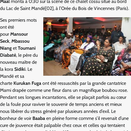
Maal
monta à 0:30 sur la scène de ce chalet cossu situé au bord
du Lac de Saint Mandé[02], à l’Orée du Bois de Vincennes (Paris).
Ses premiers mots
ont été
pour
Mansour
Seck
,
Mbassou
Niang
et
Toumani
Diabaté
, le père du
nouveau maître de
la kora
Sidiki
. Le
Mandé et sa
charte
Kurukan Fuga
ont été ressuscités par la grande cantatrice
Mami drapée comme une fleur dans un magnifique boubou rose.
Pendant ses longues incantations, elle se plaçait parfois au cœur
de la foule pour raviver le souvenir de temps anciens et mieux
nous libérer du stress généré par plusieurs années d’exil. Le
bonheur de voir
Baaba
en pleine forme comme s’il revenait d’une
cure de jouvence était palpable chez ceux et celles qui tentaient