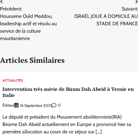
Navigation
Précèdent:
Suivant:
de
Housseine Ould Meddou,
ISRAËL JOUE A DOMICILE AU
l’article
leadership actif et résolu au
STADE DE FRANCE
service de la culture
mauritanienne
Articles Similaires
ACTUALITÉS
Intervention très suivie de Biram Dah Abeid à Ternie en
Italie
Éditeur
0
16 Septembre 2021
Le député et président du Mouvement abolitionniste(IRA)
Birame Dah Abeid actuellement en Europe a prononcé hier sa
première allocution au cours de ce séjour sur […]