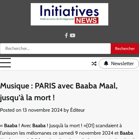
Skip
to
content
facebook
youtube
Rechercher :
Newsletter
Musique : PARIS avec Baaba Maal,
jusqu’à la mort !
Posted on
13 novembre 2024
by
Éditeur
«
Baaba
! Avec
Baaba
! Jusqu’à la mort ! »[01] scandaient à
l’unisson les mélomanes ce samedi 9 novembre 2024 et
Baaba