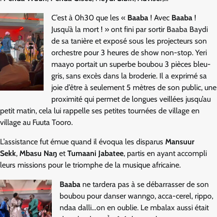
C’est à 0h30 que les «
Baaba
! Avec
Baaba
!
Jusqu’à la mort ! » ont fini par sortir Baaba Baydi
de sa tanière et exposé sous les projecteurs son
orchestre pour 3 heures de show non-stop. Yeri
maayo portait un superbe boubou 3 pièces bleu-
gris, sans excès dans la broderie. Il a exprimé sa
joie d’être à seulement 5 mètres de son public, une
proximité qui permet de longues veillées jusqu’au
petit matin, cela lui rappelle ses petites tournées de village en
village au Fuuta Tooro.
L’assistance fut émue quand il évoqua les disparus
Mansuur
Sekk
,
Mbasu Naŋ
et
Tumaani Jabatee
, partis en ayant accompli
leurs missions pour le triomphe de la musique africaine.
Baaba
ne tardera pas à se débarrasser de son
boubou pour danser wanngo, acca-cerel, rippo,
ndaa dalli…on en oublie. Le mbalax aussi était