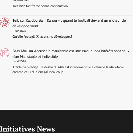
20 juillet 2026
Très bien fait frérot bonne continuation
Teib
sur
Kalidou Ba « Kanou » : quand le football devient un moteur de
développement
11 juin 2026
Qu'elle football
avons ns développer.?
Bass Abal
sur
Accuser la Mauritanie est une erreur : nos intérêts sont ceux
d’un Mali stable et indivisible
1 mai 2026
Article bien rédigé. Le destin du Mali est intimement lié à celui de la Mauritanie
comme celui du Sénégal. Beaucoup…
Initiatives News