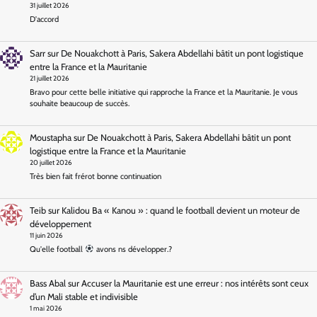
31 juillet 2026
D'accord
Sarr
sur
De Nouakchott à Paris, Sakera Abdellahi bâtit un pont logistique
entre la France et la Mauritanie
21 juillet 2026
Bravo pour cette belle initiative qui rapproche la France et la Mauritanie. Je vous
souhaite beaucoup de succès.
Moustapha
sur
De Nouakchott à Paris, Sakera Abdellahi bâtit un pont
logistique entre la France et la Mauritanie
20 juillet 2026
Très bien fait frérot bonne continuation
Teib
sur
Kalidou Ba « Kanou » : quand le football devient un moteur de
développement
11 juin 2026
Qu'elle football
avons ns développer.?
Bass Abal
sur
Accuser la Mauritanie est une erreur : nos intérêts sont ceux
d’un Mali stable et indivisible
1 mai 2026