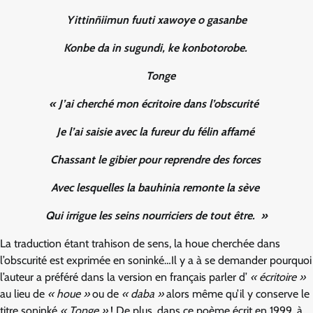
Yittinñiimun fuuti xawoye o gasanbe
Konbe da in sugundi, ke konbotorobe.
Tonge
« J’ai cherché mon écritoire dans l’obscurité
Je l’ai saisie avec la fureur du félin affamé
Chassant le gibier pour reprendre des forces
Avec lesquelles la bauhinia remonte la sève
Qui irrigue les seins nourriciers de tout être. »
La traduction étant trahison de sens, la houe cherchée dans
l’obscurité est exprimée en soninké…Il y a à se demander pourquoi
l’auteur a préféré dans la version en français parler d’
« écritoire »
au lieu de
« houe »
ou de
« daba »
alors même qu’il y conserve le
titre soninké
« Tonge »
! De plus, dans ce poème écrit en 1999, à